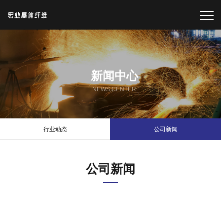
新闻中心
NEWS CENTER
行业动态
公司新闻
公司新闻