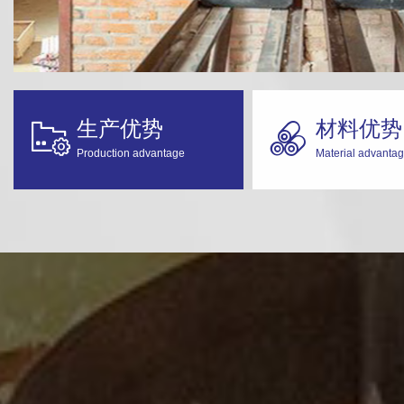
生产优势
材料优势


Production advantage
Material advanta