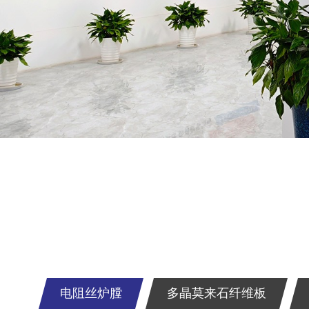
电阻丝炉膛
多晶莫来石纤维板