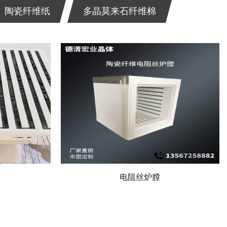
陶瓷纤维纸
多晶莫来石纤维棉
模块
膛
板
炉
品
陶瓷纤维电阻丝加热模块
多晶莫来石纤维炉膛
多晶莫来石纤维板
太阳能光伏扩散炉
陶瓷纤维异形制品
电阻丝炉膛