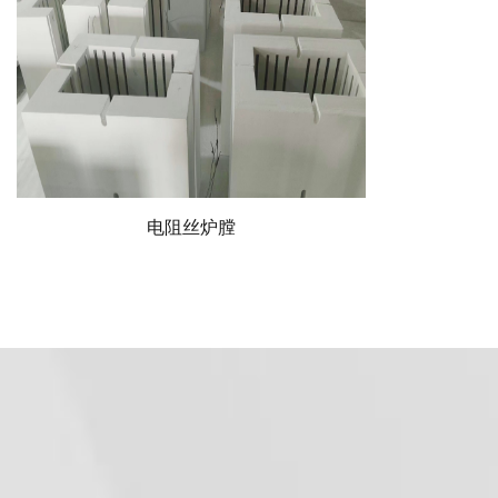
陶瓷纤维电阻丝加热模块
多晶莫来石纤维炉膛
太阳能光伏扩散炉
陶瓷纤维异形制品
电阻丝炉膛