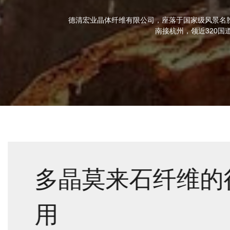
德清宏业晶体纤维有限公司，座落于国家级风景名
南接杭州，领近320国
多晶莫来石纤维的
用