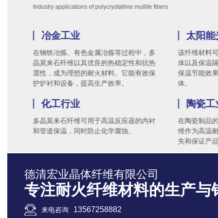
Industry applications of polycrystalline mullite fibers
冶金工业
太阳能
在钢铁冶炼、有色金属冶炼等过程中，多
该纤维材料
晶莫来石纤维以其优良的热稳定性和抗热
体以及保温
震性，成为理想的耐火材料。它能有效保
保温节能效
护炉衬和设备，提高生产效率。
体。
化工行业
陶瓷工
多晶莫来石纤维可用于高温反应器的内衬
在陶瓷制品
和管道保温，同时防止化学腐蚀。
维作为高温
失和保证产
德清宏业晶体纤维有限公司
专注耐火纤维材料的生产与
13567258882
来电咨询